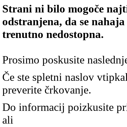
Strani ni bilo mogoče najt
odstranjena, da se nahaja
trenutno nedostopna.
Prosimo poskusite naslednj
Če ste spletni naslov vtipkal
preverite črkovanje.
Do informacij poizkusite pr
ali