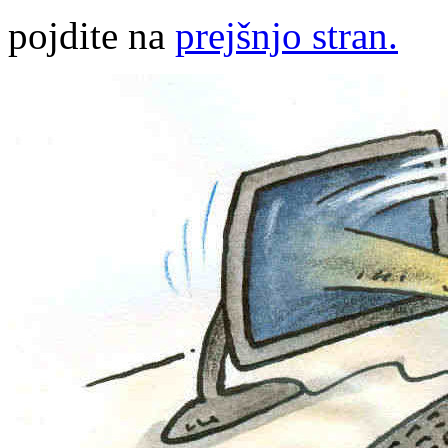
pojdite na
prejšnjo stran.