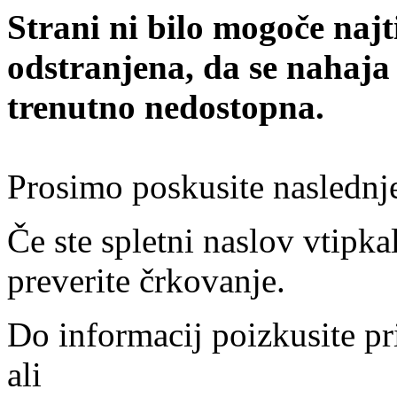
Strani ni bilo mogoče najt
odstranjena, da se nahaja
trenutno nedostopna.
Prosimo poskusite naslednj
Če ste spletni naslov vtipkal
preverite črkovanje.
Do informacij poizkusite pr
ali