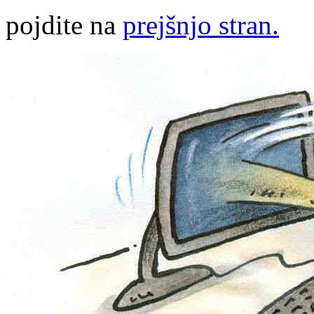
pojdite na
prejšnjo stran.