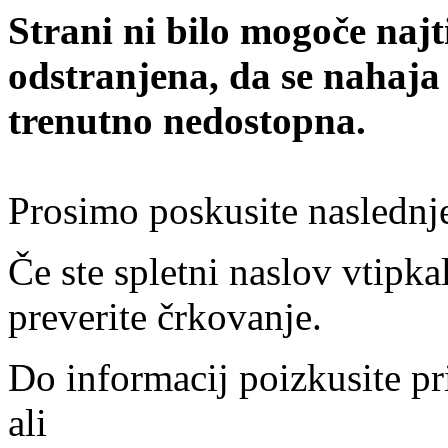
Strani ni bilo mogoče najt
odstranjena, da se nahaja
trenutno nedostopna.
Prosimo poskusite naslednj
Če ste spletni naslov vtipkal
preverite črkovanje.
Do informacij poizkusite pr
ali