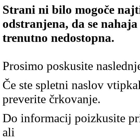
Strani ni bilo mogoče najt
odstranjena, da se nahaja
trenutno nedostopna.
Prosimo poskusite naslednj
Če ste spletni naslov vtipkal
preverite črkovanje.
Do informacij poizkusite pr
ali