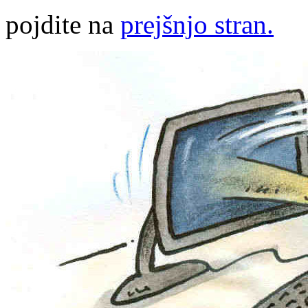
pojdite na
prejšnjo stran.