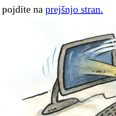
pojdite na
prejšnjo stran.