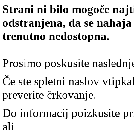
Strani ni bilo mogoče najt
odstranjena, da se nahaja
trenutno nedostopna.
Prosimo poskusite naslednj
Če ste spletni naslov vtipkal
preverite črkovanje.
Do informacij poizkusite pr
ali