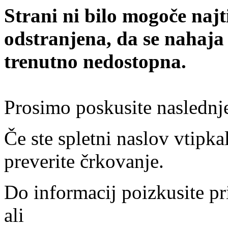
Strani ni bilo mogoče najt
odstranjena, da se nahaja
trenutno nedostopna.
Prosimo poskusite naslednj
Če ste spletni naslov vtipkal
preverite črkovanje.
Do informacij poizkusite pr
ali