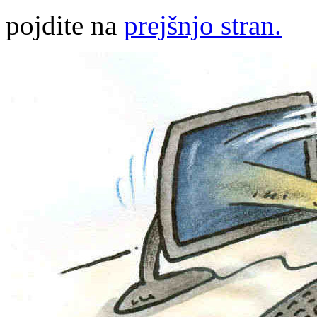
pojdite na
prejšnjo stran.