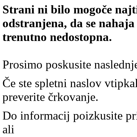
Strani ni bilo mogoče najt
odstranjena, da se nahaja
trenutno nedostopna.
Prosimo poskusite naslednj
Če ste spletni naslov vtipkal
preverite črkovanje.
Do informacij poizkusite pr
ali