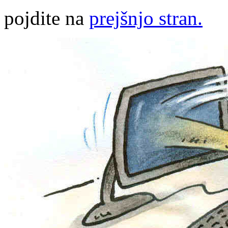
pojdite na
prejšnjo stran.