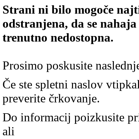
Strani ni bilo mogoče najt
odstranjena, da se nahaja
trenutno nedostopna.
Prosimo poskusite naslednj
Če ste spletni naslov vtipkal
preverite črkovanje.
Do informacij poizkusite pr
ali