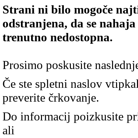
Strani ni bilo mogoče najt
odstranjena, da se nahaja
trenutno nedostopna.
Prosimo poskusite naslednj
Če ste spletni naslov vtipkal
preverite črkovanje.
Do informacij poizkusite pr
ali