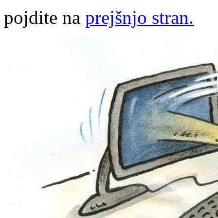
pojdite na
prejšnjo stran.