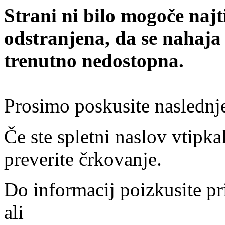
Strani ni bilo mogoče najt
odstranjena, da se nahaja
trenutno nedostopna.
Prosimo poskusite naslednj
Če ste spletni naslov vtipkal
preverite črkovanje.
Do informacij poizkusite pr
ali