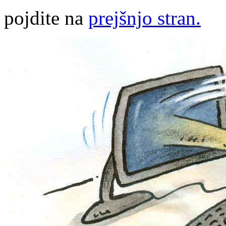
pojdite na
prejšnjo stran.