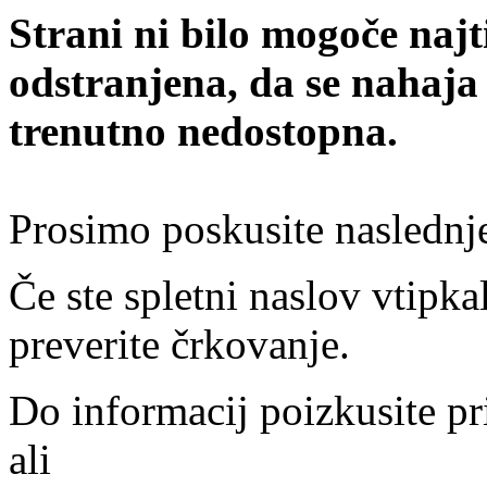
Strani ni bilo mogoče najt
odstranjena, da se nahaja
trenutno nedostopna.
Prosimo poskusite naslednj
Če ste spletni naslov vtipkal
preverite črkovanje.
Do informacij poizkusite pr
ali