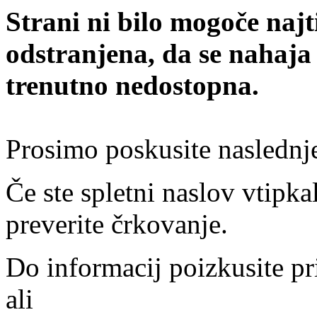
Strani ni bilo mogoče najt
odstranjena, da se nahaja
trenutno nedostopna.
Prosimo poskusite naslednj
Če ste spletni naslov vtipkal
preverite črkovanje.
Do informacij poizkusite pr
ali