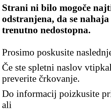
Strani ni bilo mogoče najt
odstranjena, da se nahaja
trenutno nedostopna.
Prosimo poskusite naslednj
Če ste spletni naslov vtipkal
preverite črkovanje.
Do informacij poizkusite pr
ali