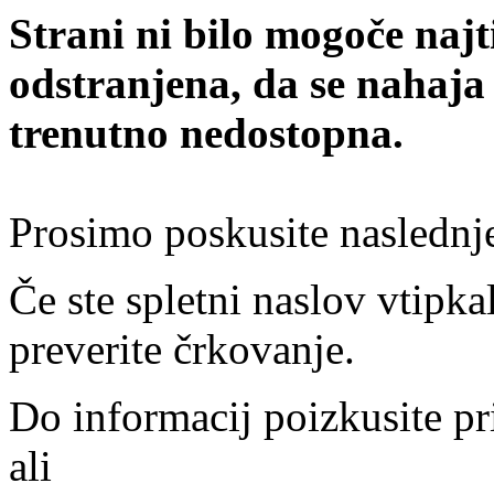
Strani ni bilo mogoče najt
odstranjena, da se nahaja
trenutno nedostopna.
Prosimo poskusite naslednj
Če ste spletni naslov vtipkal
preverite črkovanje.
Do informacij poizkusite pr
ali