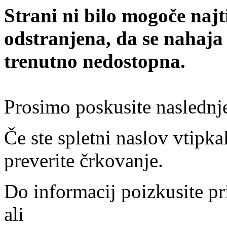
Strani ni bilo mogoče najt
odstranjena, da se nahaja
trenutno nedostopna.
Prosimo poskusite naslednj
Če ste spletni naslov vtipkal
preverite črkovanje.
Do informacij poizkusite pr
ali