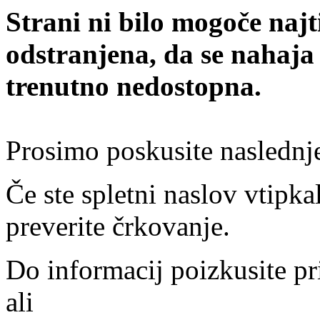
Strani ni bilo mogoče najt
odstranjena, da se nahaja
trenutno nedostopna.
Prosimo poskusite naslednj
Če ste spletni naslov vtipkal
preverite črkovanje.
Do informacij poizkusite pr
ali