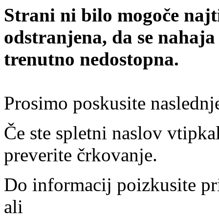
Strani ni bilo mogoče najt
odstranjena, da se nahaja
trenutno nedostopna.
Prosimo poskusite naslednj
Če ste spletni naslov vtipkal
preverite črkovanje.
Do informacij poizkusite pr
ali