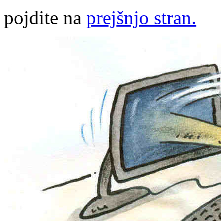
pojdite na
prejšnjo stran.