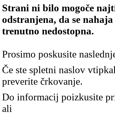
Strani ni bilo mogoče najt
odstranjena, da se nahaja
trenutno nedostopna.
Prosimo poskusite naslednj
Če ste spletni naslov vtipkal
preverite črkovanje.
Do informacij poizkusite pr
ali