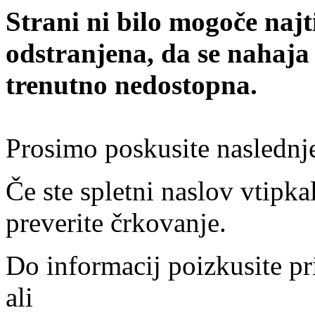
Strani ni bilo mogoče najt
odstranjena, da se nahaja
trenutno nedostopna.
Prosimo poskusite naslednj
Če ste spletni naslov vtipkal
preverite črkovanje.
Do informacij poizkusite pr
ali