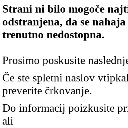
Strani ni bilo mogoče najt
odstranjena, da se nahaja
trenutno nedostopna.
Prosimo poskusite naslednj
Če ste spletni naslov vtipkal
preverite črkovanje.
Do informacij poizkusite pr
ali