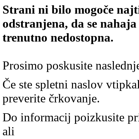
Strani ni bilo mogoče najt
odstranjena, da se nahaja
trenutno nedostopna.
Prosimo poskusite naslednj
Če ste spletni naslov vtipkal
preverite črkovanje.
Do informacij poizkusite pr
ali