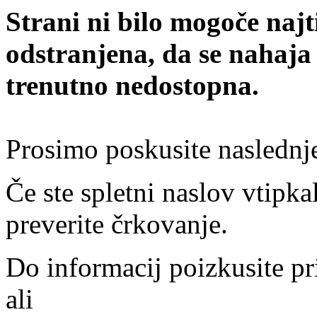
Strani ni bilo mogoče najt
odstranjena, da se nahaja
trenutno nedostopna.
Prosimo poskusite naslednj
Če ste spletni naslov vtipkal
preverite črkovanje.
Do informacij poizkusite pr
ali