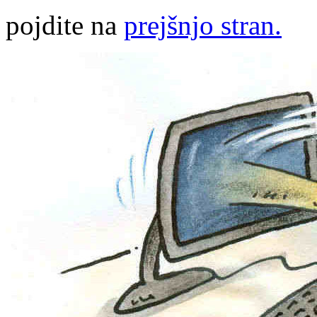
pojdite na
prejšnjo stran.