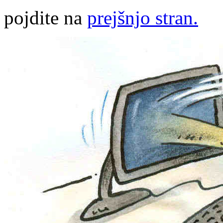
pojdite na
prejšnjo stran.