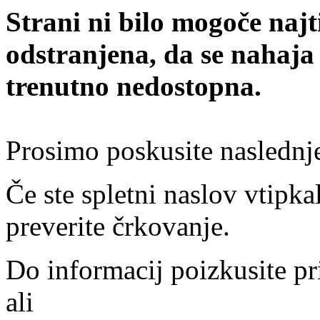
Strani ni bilo mogoče najt
odstranjena, da se nahaja
trenutno nedostopna.
Prosimo poskusite naslednj
Če ste spletni naslov vtipkal
preverite črkovanje.
Do informacij poizkusite pr
ali