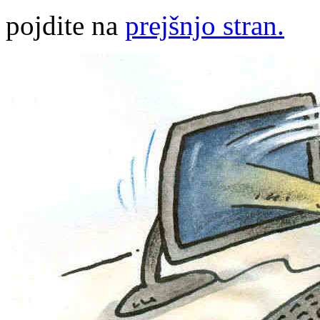
pojdite na
prejšnjo stran.