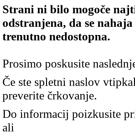
Strani ni bilo mogoče najt
odstranjena, da se nahaja
trenutno nedostopna.
Prosimo poskusite naslednj
Če ste spletni naslov vtipkal
preverite črkovanje.
Do informacij poizkusite pr
ali