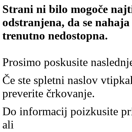
Strani ni bilo mogoče najt
odstranjena, da se nahaja
trenutno nedostopna.
Prosimo poskusite naslednj
Če ste spletni naslov vtipkal
preverite črkovanje.
Do informacij poizkusite pr
ali