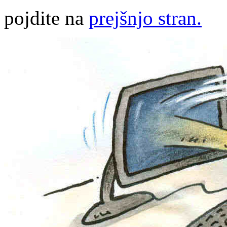
pojdite na
prejšnjo stran.