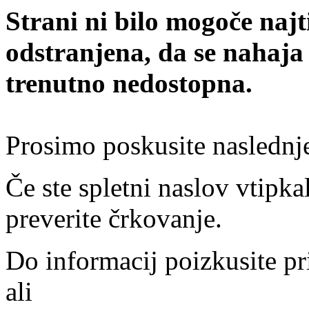
Strani ni bilo mogoče najt
odstranjena, da se nahaja
trenutno nedostopna.
Prosimo poskusite naslednj
Če ste spletni naslov vtipkal
preverite črkovanje.
Do informacij poizkusite pr
ali