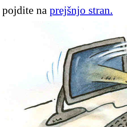
pojdite na
prejšnjo stran.