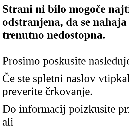
Strani ni bilo mogoče najt
odstranjena, da se nahaja
trenutno nedostopna.
Prosimo poskusite naslednj
Če ste spletni naslov vtipkal
preverite črkovanje.
Do informacij poizkusite pr
ali