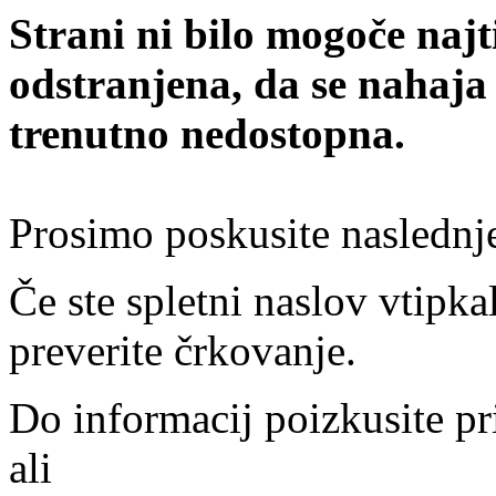
Strani ni bilo mogoče najt
odstranjena, da se nahaja
trenutno nedostopna.
Prosimo poskusite naslednj
Če ste spletni naslov vtipkal
preverite črkovanje.
Do informacij poizkusite pr
ali