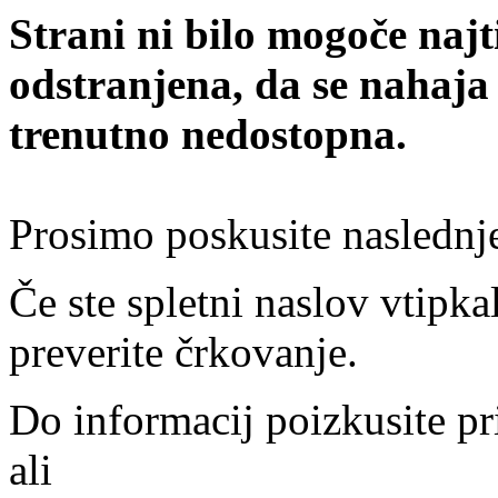
Strani ni bilo mogoče najt
odstranjena, da se nahaja
trenutno nedostopna.
Prosimo poskusite naslednj
Če ste spletni naslov vtipkal
preverite črkovanje.
Do informacij poizkusite pr
ali