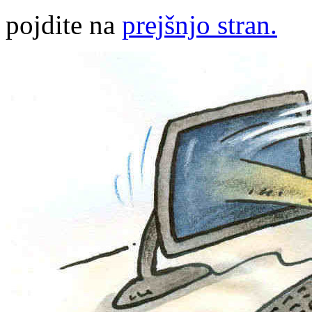
pojdite na
prejšnjo stran.