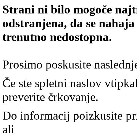
Strani ni bilo mogoče najt
odstranjena, da se nahaja
trenutno nedostopna.
Prosimo poskusite naslednj
Če ste spletni naslov vtipkal
preverite črkovanje.
Do informacij poizkusite pr
ali