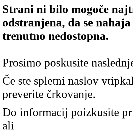
Strani ni bilo mogoče najt
odstranjena, da se nahaja
trenutno nedostopna.
Prosimo poskusite naslednj
Če ste spletni naslov vtipkal
preverite črkovanje.
Do informacij poizkusite pr
ali