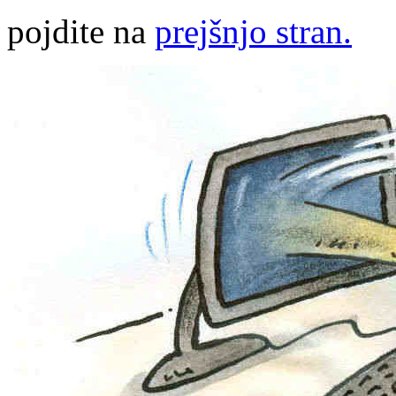
pojdite na
prejšnjo stran.