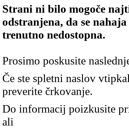
Strani ni bilo mogoče najt
odstranjena, da se nahaja
trenutno nedostopna.
Prosimo poskusite naslednj
Če ste spletni naslov vtipkal
preverite črkovanje.
Do informacij poizkusite pr
ali