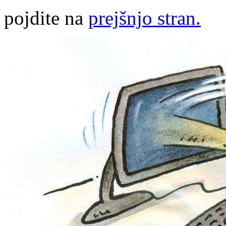
pojdite na
prejšnjo stran.