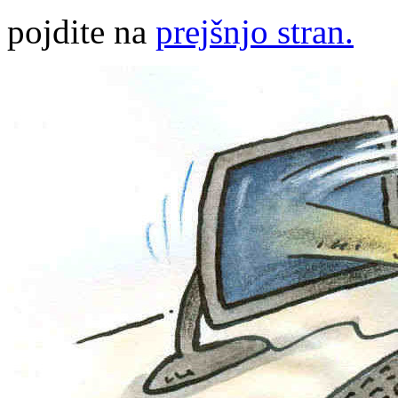
pojdite na
prejšnjo stran.