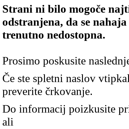
Strani ni bilo mogoče najt
odstranjena, da se nahaja
trenutno nedostopna.
Prosimo poskusite naslednj
Če ste spletni naslov vtipkal
preverite črkovanje.
Do informacij poizkusite pr
ali