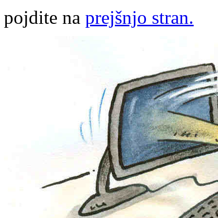
pojdite na
prejšnjo stran.