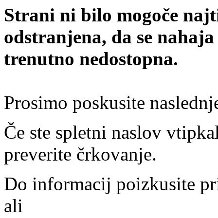
Strani ni bilo mogoče najt
odstranjena, da se nahaja
trenutno nedostopna.
Prosimo poskusite naslednj
Če ste spletni naslov vtipkal
preverite črkovanje.
Do informacij poizkusite pr
ali