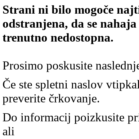
Strani ni bilo mogoče najt
odstranjena, da se nahaja
trenutno nedostopna.
Prosimo poskusite naslednj
Če ste spletni naslov vtipkal
preverite črkovanje.
Do informacij poizkusite pr
ali