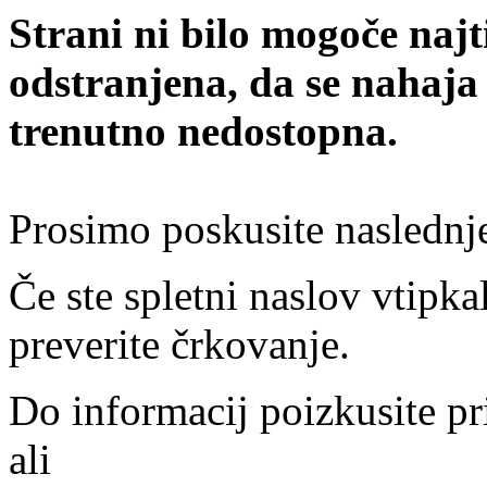
Strani ni bilo mogoče najt
odstranjena, da se nahaja
trenutno nedostopna.
Prosimo poskusite naslednj
Če ste spletni naslov vtipkal
preverite črkovanje.
Do informacij poizkusite pr
ali