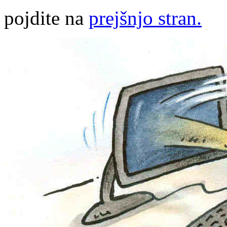
pojdite na
prejšnjo stran.