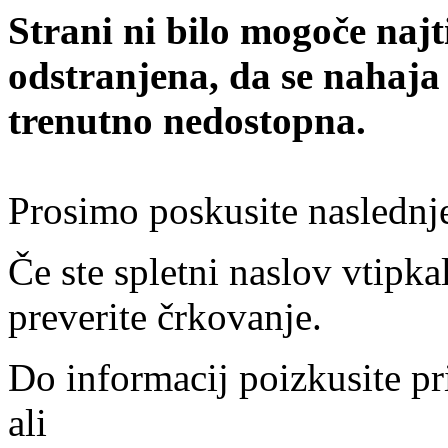
Strani ni bilo mogoče najt
odstranjena, da se nahaja
trenutno nedostopna.
Prosimo poskusite naslednj
Če ste spletni naslov vtipkal
preverite črkovanje.
Do informacij poizkusite pr
ali