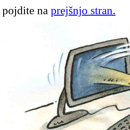
pojdite na
prejšnjo stran.