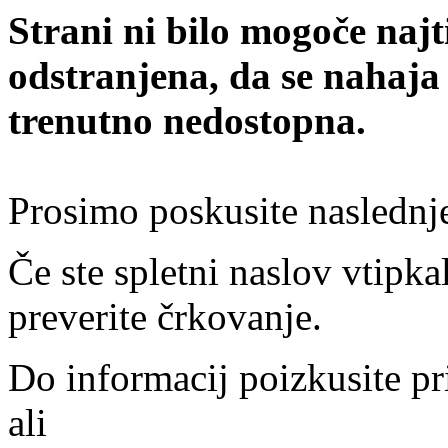
Strani ni bilo mogoče najt
odstranjena, da se nahaja
trenutno nedostopna.
Prosimo poskusite naslednj
Če ste spletni naslov vtipkal
preverite črkovanje.
Do informacij poizkusite pr
ali