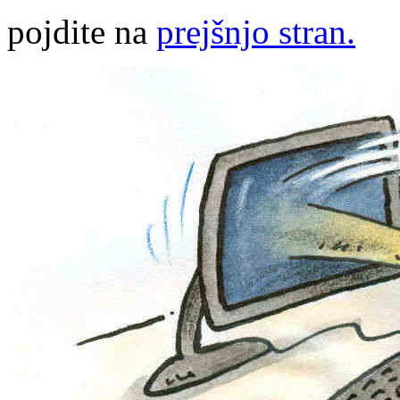
pojdite na
prejšnjo stran.