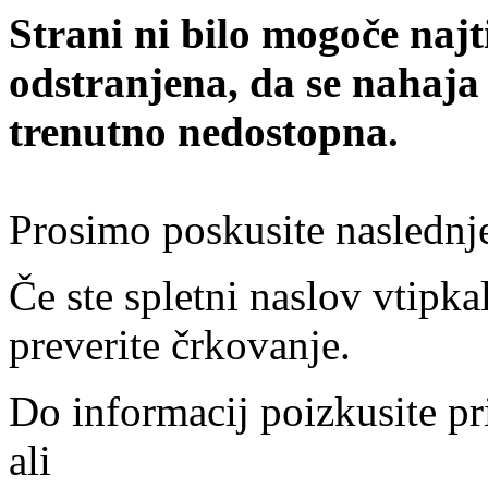
Strani ni bilo mogoče najt
odstranjena, da se nahaja
trenutno nedostopna.
Prosimo poskusite naslednj
Če ste spletni naslov vtipkal
preverite črkovanje.
Do informacij poizkusite pr
ali