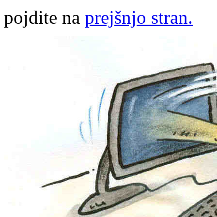
pojdite na
prejšnjo stran.