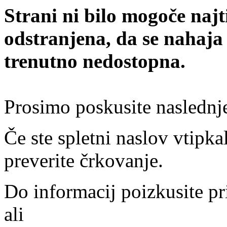
Strani ni bilo mogoče najt
odstranjena, da se nahaja
trenutno nedostopna.
Prosimo poskusite naslednj
Če ste spletni naslov vtipkal
preverite črkovanje.
Do informacij poizkusite pr
ali