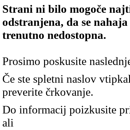
Strani ni bilo mogoče najt
odstranjena, da se nahaja
trenutno nedostopna.
Prosimo poskusite naslednj
Če ste spletni naslov vtipkal
preverite črkovanje.
Do informacij poizkusite pr
ali