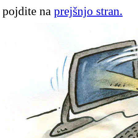
pojdite na
prejšnjo stran.