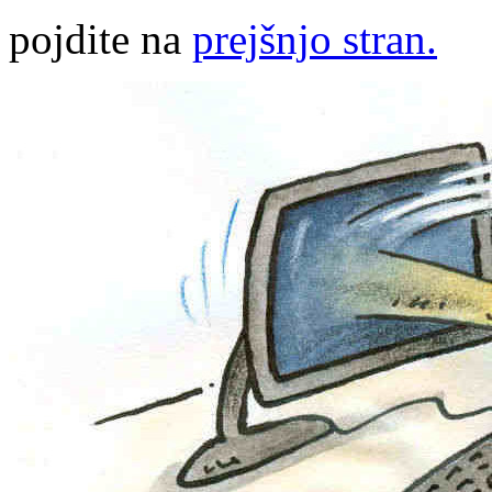
pojdite na
prejšnjo stran.