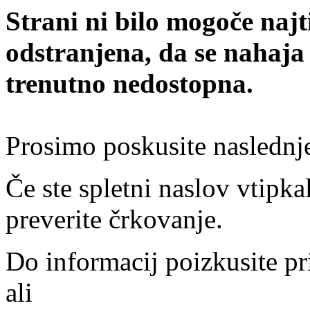
Strani ni bilo mogoče najt
odstranjena, da se nahaja
trenutno nedostopna.
Prosimo poskusite naslednj
Če ste spletni naslov vtipkal
preverite črkovanje.
Do informacij poizkusite pr
ali