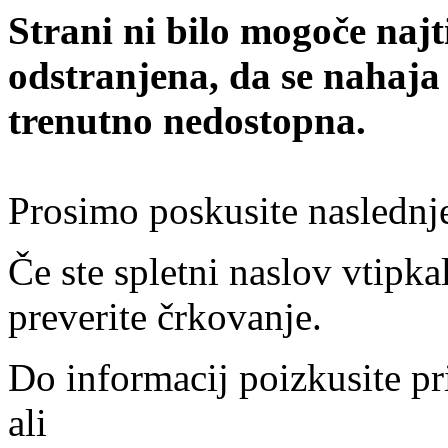
Strani ni bilo mogoče najt
odstranjena, da se nahaja
trenutno nedostopna.
Prosimo poskusite naslednj
Če ste spletni naslov vtipkal
preverite črkovanje.
Do informacij poizkusite pr
ali