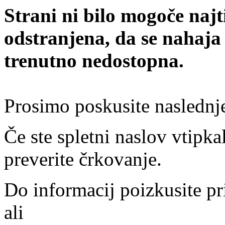
Strani ni bilo mogoče najt
odstranjena, da se nahaja
trenutno nedostopna.
Prosimo poskusite naslednj
Če ste spletni naslov vtipkal
preverite črkovanje.
Do informacij poizkusite pr
ali