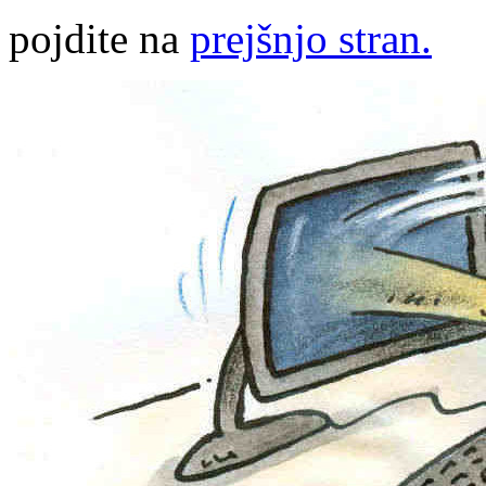
pojdite na
prejšnjo stran.