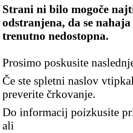
Strani ni bilo mogoče najt
odstranjena, da se nahaja
trenutno nedostopna.
Prosimo poskusite naslednj
Če ste spletni naslov vtipkal
preverite črkovanje.
Do informacij poizkusite pr
ali