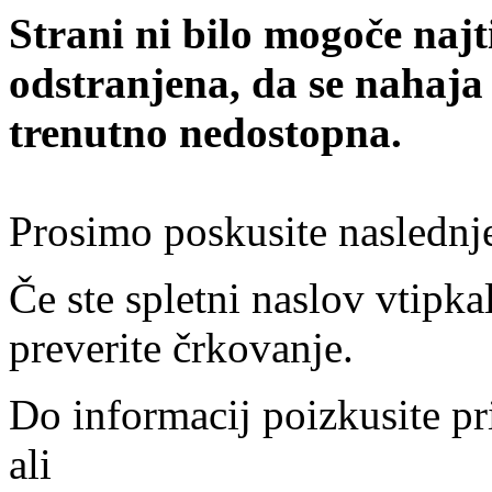
Strani ni bilo mogoče najt
odstranjena, da se nahaja
trenutno nedostopna.
Prosimo poskusite naslednj
Če ste spletni naslov vtipkal
preverite črkovanje.
Do informacij poizkusite pr
ali