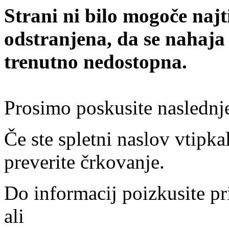
Strani ni bilo mogoče najt
odstranjena, da se nahaja
trenutno nedostopna.
Prosimo poskusite naslednj
Če ste spletni naslov vtipkal
preverite črkovanje.
Do informacij poizkusite pr
ali