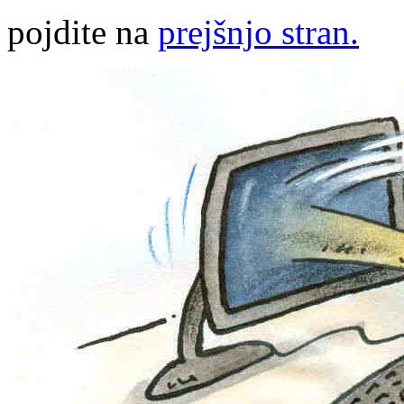
pojdite na
prejšnjo stran.