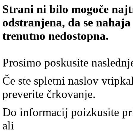
Strani ni bilo mogoče najt
odstranjena, da se nahaja
trenutno nedostopna.
Prosimo poskusite naslednj
Če ste spletni naslov vtipkal
preverite črkovanje.
Do informacij poizkusite pr
ali