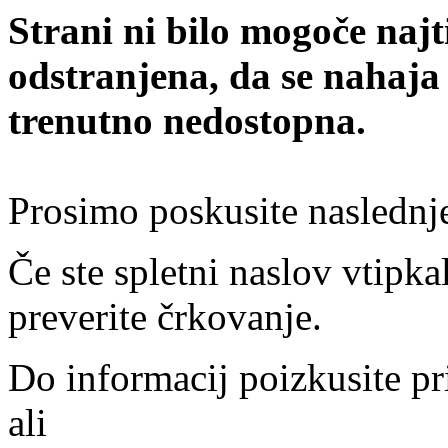
Strani ni bilo mogoče najt
odstranjena, da se nahaja
trenutno nedostopna.
Prosimo poskusite naslednj
Če ste spletni naslov vtipkal
preverite črkovanje.
Do informacij poizkusite pr
ali