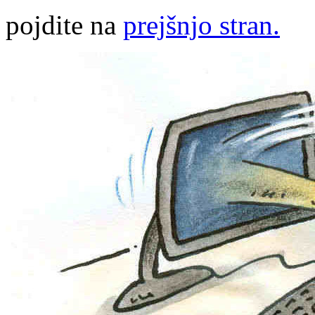
pojdite na
prejšnjo stran.