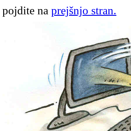
pojdite na
prejšnjo stran.