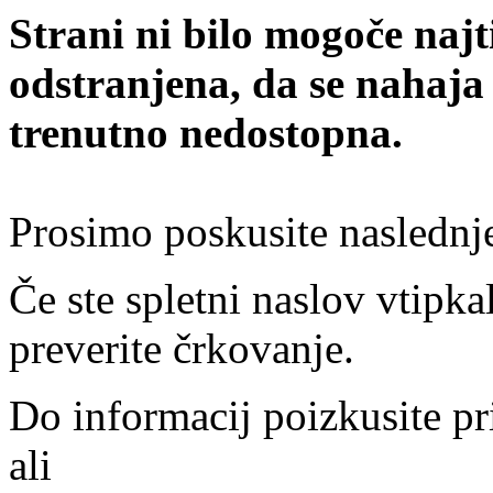
Strani ni bilo mogoče najt
odstranjena, da se nahaja
trenutno nedostopna.
Prosimo poskusite naslednj
Če ste spletni naslov vtipkal
preverite črkovanje.
Do informacij poizkusite pr
ali